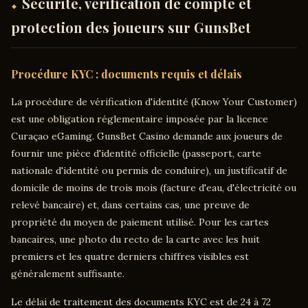
Sécurité, vérification de compte et
protection des joueurs sur GunsBet
Procédure KYC : documents requis et délais
La procédure de vérification d'identité (Know Your Customer)
est une obligation réglementaire imposée par la licence
Curaçao eGaming. GunsBet Casino demande aux joueurs de
fournir une pièce d'identité officielle (passeport, carte
nationale d'identité ou permis de conduire), un justificatif de
domicile de moins de trois mois (facture d'eau, d'électricité ou
relevé bancaire) et, dans certains cas, une preuve de
propriété du moyen de paiement utilisé. Pour les cartes
bancaires, une photo du recto de la carte avec les huit
premiers et les quatre derniers chiffres visibles est
généralement suffisante.
Le délai de traitement des documents KYC est de 24 à 72