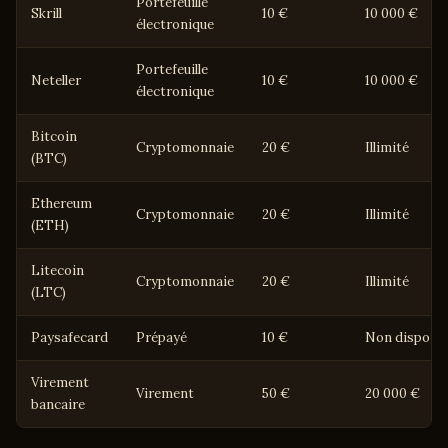
Portefeuille
Skrill
10 €
10 000 €
électronique
Portefeuille
Neteller
10 €
10 000 €
électronique
Bitcoin
Cryptomonnaie
20 €
Illimité
(BTC)
Ethereum
Cryptomonnaie
20 €
Illimité
(ETH)
Litecoin
Cryptomonnaie
20 €
Illimité
(LTC)
Paysafecard
Prépayé
10 €
Non disponib
Virement
Virement
50 €
20 000 €
bancaire