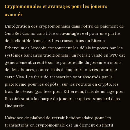
Cryptomonnaies et avantages pour les joueurs
avancés
L'intégration des cryptomonnaies dans l'offre de paiement de
GunsBet Casino constitue un avantage réel pour une partie
de la clientèle française. Les transactions en Bitcoin,
Ethereum et Litecoin contournent les délais imposés par les
systèmes bancaires traditionnels : un retrait validé en BTC est
généralement crédité sur le portefeuille du joueur en moins
de deux heures, contre trois à cinq jours ouvrés pour une
carte Visa. Les frais de transaction sont absorbés par la
plateforme pour les dépôts ; sur les retraits en crypto, les
frais de réseau (gas fees pour Ethereum, frais de minage pour
Bitcoin) sont à la charge du joueur, ce qui est standard dans
l'industrie.
L'absence de plafond de retrait hebdomadaire pour les
transactions en cryptomonnaie est un élément distinctif