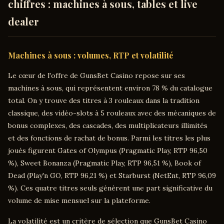
chiffres : machines à sous, tables et live
dealer
Machines à sous : volumes, RTP et volatilité
Le cœur de l'offre de GunsBet Casino repose sur ses
machines à sous, qui représentent environ 78 % du catalogue
total. On y trouve des titres à 3 rouleaux dans la tradition
classique, des vidéo-slots à 5 rouleaux avec des mécaniques de
bonus complexes, des cascades, des multiplicateurs illimités
et des fonctions de rachat de bonus. Parmi les titres les plus
joués figurent Gates of Olympus (Pragmatic Play, RTP 96,50
%), Sweet Bonanza (Pragmatic Play, RTP 96,51 %), Book of
Dead (Play'n GO, RTP 96,21 %) et Starburst (NetEnt, RTP 96,09
%). Ces quatre titres seuls génèrent une part significative du
volume de mise mensuel sur la plateforme.
La volatilité est un critère de sélection que GunsBet Casino