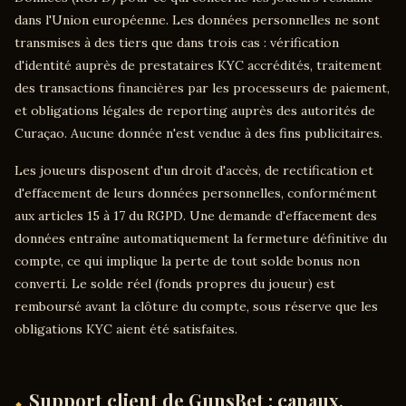
dans l'Union européenne. Les données personnelles ne sont
transmises à des tiers que dans trois cas : vérification
d'identité auprès de prestataires KYC accrédités, traitement
des transactions financières par les processeurs de paiement,
et obligations légales de reporting auprès des autorités de
Curaçao. Aucune donnée n'est vendue à des fins publicitaires.
Les joueurs disposent d'un droit d'accès, de rectification et
d'effacement de leurs données personnelles, conformément
aux articles 15 à 17 du RGPD. Une demande d'effacement des
données entraîne automatiquement la fermeture définitive du
compte, ce qui implique la perte de tout solde bonus non
converti. Le solde réel (fonds propres du joueur) est
remboursé avant la clôture du compte, sous réserve que les
obligations KYC aient été satisfaites.
Support client de GunsBet : canaux,