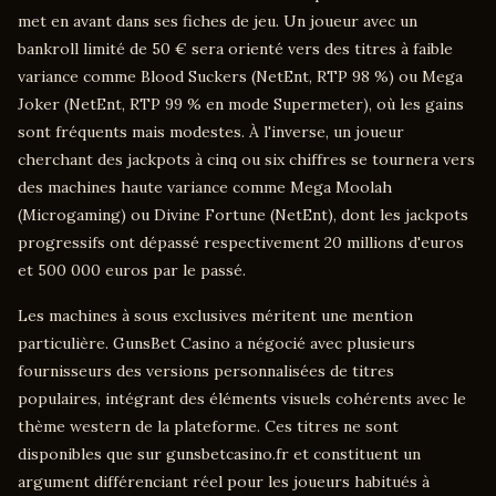
met en avant dans ses fiches de jeu. Un joueur avec un
bankroll limité de 50 € sera orienté vers des titres à faible
variance comme Blood Suckers (NetEnt, RTP 98 %) ou Mega
Joker (NetEnt, RTP 99 % en mode Supermeter), où les gains
sont fréquents mais modestes. À l'inverse, un joueur
cherchant des jackpots à cinq ou six chiffres se tournera vers
des machines haute variance comme Mega Moolah
(Microgaming) ou Divine Fortune (NetEnt), dont les jackpots
progressifs ont dépassé respectivement 20 millions d'euros
et 500 000 euros par le passé.
Les machines à sous exclusives méritent une mention
particulière. GunsBet Casino a négocié avec plusieurs
fournisseurs des versions personnalisées de titres
populaires, intégrant des éléments visuels cohérents avec le
thème western de la plateforme. Ces titres ne sont
disponibles que sur gunsbetcasino.fr et constituent un
argument différenciant réel pour les joueurs habitués à