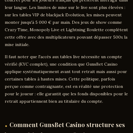
concret pour les joueurs français qui préfèrent interagir dans
leur langue. Les limites de mise sur le live sont plus élevées :
sur les tables VIP de blackjack Evolution, les mises peuvent
monter jusqu'à 5 000 € par main. Des jeux de show comme
Crazy Time, Monopoly Live et Lightning Roulette complètent
cette offre avec des multiplicateurs pouvant dépasser 500x la
mise initiale.
Il faut noter que l'accès aux tables live nécessite un compte
vérifié (KYC complet), une condition que GunsBet Casino
applique systématiquement avant tout retrait mais aussi pour
certaines tables à hautes mises. Cette politique, parfois
perçue comme contraignante, est en réalité une protection
pour le joueur : elle garantit que les fonds disponibles pour le
retrait appartiennent bien au titulaire du compte.
Comment GunsBet Casino structure ses