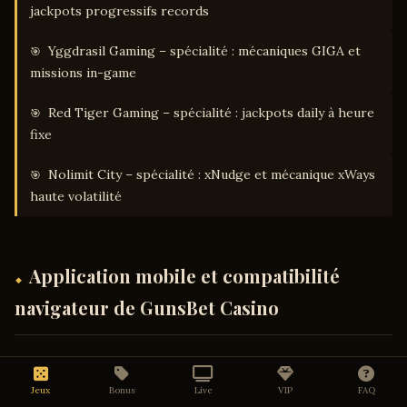
jackpots progressifs records
Yggdrasil Gaming – spécialité : mécaniques GIGA et
missions in-game
Red Tiger Gaming – spécialité : jackpots daily à heure
fixe
Nolimit City – spécialité : xNudge et mécanique xWays
haute volatilité
Application mobile et compatibilité
navigateur de GunsBet Casino
Jouer sur smartphone et tablette : ce qui fonctionne
Jeux
Bonus
Live
VIP
FAQ
réellement