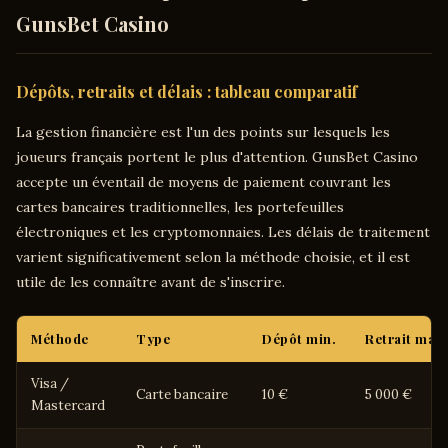
GunsBet Casino
Dépôts, retraits et délais : tableau comparatif
La gestion financière est l'un des points sur lesquels les
joueurs français portent le plus d'attention. GunsBet Casino
accepte un éventail de moyens de paiement couvrant les
cartes bancaires traditionnelles, les portefeuilles
électroniques et les cryptomonnaies. Les délais de traitement
varient significativement selon la méthode choisie, et il est
utile de les connaître avant de s'inscrire.
Méthode
Type
Dépôt min.
Retrait max
Visa /
Carte bancaire
10 €
5 000 €
Mastercard