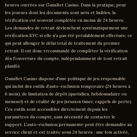
heures ouvrées sur GunsBet Casino. Dans la pratique, pour
les joueurs dont les documents sont nets et lisibles, la
vérification est souvent complétée en moins de 24 heures.
Les demandes de retrait déclenchent systématiquement une
vérification KYC si elle n'a pas été préalablement effectuée, ce
qui peut allonger le délai total de traitement du premier
retrait. Il est donc recommandé de compléter la vérification
dès l'ouverture du compte, indépendamment de tout retrait
planifié.
GunsBet Casino dispose d'une politique de jeu responsable
qui inclut des outils d'auto-exclusion temporaire (24 heures à
6 mois), de limitation de dépôt (quotidien, hebdomadaire ou
mensuel) et de réalité de jeu (session timer, rappels de perte).
Ces outils sont accessibles directement depuis les
paramètres du compte, sans nécessité de contacter le
support. L'auto-exclusion permanente peut être demandée au
service client et est traitée sous 24 heures ; une fois activée,