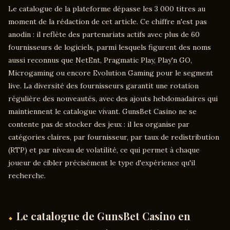
Le catalogue de la plateforme dépasse les 3 000 titres au
moment de la rédaction de cet article. Ce chiffre n'est pas
anodin : il reflète des partenariats actifs avec plus de 60
fournisseurs de logiciels, parmi lesquels figurent des noms
aussi reconnus que NetEnt, Pragmatic Play, Play'n GO,
Microgaming ou encore Evolution Gaming pour le segment
live. La diversité des fournisseurs garantit une rotation
régulière des nouveautés, avec des ajouts hebdomadaires qui
maintiennent le catalogue vivant. GunsBet Casino ne se
contente pas de stocker des jeux : il les organise par
catégories claires, par fournisseur, par taux de redistribution
(RTP) et par niveau de volatilité, ce qui permet à chaque
joueur de cibler précisément le type d'expérience qu'il
recherche.
Le catalogue de GunsBet Casino en