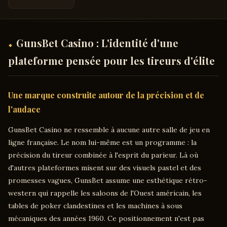
GunsBet Casino : L'identité d'une
plateforme pensée pour les tireurs d'élite
Une marque construite autour de la précision et de
l'audace
GunsBet Casino ne ressemble à aucune autre salle de jeu en
ligne française. Le nom lui-même est un programme : la
précision du tireur combinée à l'esprit du parieur. Là où
d'autres plateformes misent sur des visuels pastel et des
promesses vagues, GunsBet assume une esthétique rétro-
western qui rappelle les saloons de l'Ouest américain, les
tables de poker clandestines et les machines à sous
mécaniques des années 1960. Ce positionnement n'est pas