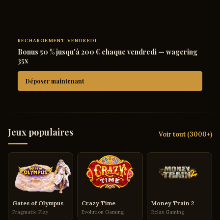
RECHARGEMENT VENDREDI
Bonus 50 % jusqu'à 200 € chaque vendredi — wagering
35x
Déposer maintenant
Jeux populaires
Voir tout (3000+)
Gates of Olympus
Crazy Time
Money Train 2
Pragmatic Play
Evolution Gaming
Relax Gaming