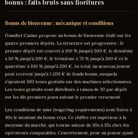
bonus : faits bruts sans fioritures
Bonus de bienvenue : mécanique et conditions
GunsBet Casino propose un bonus de bienvenue étalé sur les
quatre premiers dépôts. La structure est progressive : le
premier dépôt est couvert à 100 % jusqu'à 500 €, le deuxième
à 50 % jusqu'à 200 €, le troisième à 75 % jusqu'à 300 € et le
quatrième à 100 % jusqu'à 200 €. Au total, un nouveau joueur
peut recevoir jusqu'à 1 200 € de fonds bonus, auxquels
s'ajoutent 300 tours gratuits sur des machines sélectionnées.
Les tours gratuits sont distribués à raison de 30 par dépôt
sur les dix premiers jours suivant le premier versement.
Les conditions de mise (wagering requirements) sont fixées à
40x le montant du bonus reçu. Ce chiffre est supérieur à la
moyenne du marché, qui tourne autour de 30x à 35x chez les
opérateurs comparables. Concrètement, pour un joueur ayant