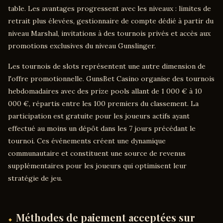
table. Les avantages progressent avec les niveaux : limites de
retrait plus élevées, gestionnaire de compte dédié à partir du
niveau Marshal, invitations à des tournois privés et accès aux
promotions exclusives du niveau Gunslinger.
Les tournois de slots représentent une autre dimension de
l'offre promotionnelle. GunsBet Casino organise des tournois
hebdomadaires avec des prize pools allant de 1 000 € à 10
000 €, répartis entre les 100 premiers du classement. La
participation est gratuite pour les joueurs actifs ayant
effectué au moins un dépôt dans les 7 jours précédant le
tournoi. Ces événements créent une dynamique
communautaire et constituent une source de revenus
supplémentaires pour les joueurs qui optimisent leur
stratégie de jeu.
Méthodes de paiement acceptées sur